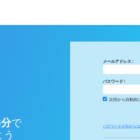
メールアドレス :
パスワード :
次回から自動的
3分
で
パスワードが分から
よう